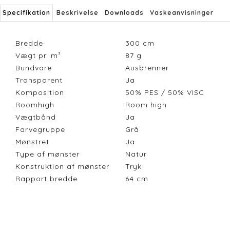
Specifikation
Beskrivelse
Downloads
Vaskeanvisninger
Bredde
300
cm
Vægt pr. m²
87
g
Bundvare
Ausbrenner
Transparent
Ja
Komposition
50% PES / 50% VISC
Roomhigh
Room high
Vægtbånd
Ja
Farvegruppe
Grå
Mønstret
Ja
Type af mønster
Natur
Konstruktion af mønster
Tryk
Rapport bredde
64
cm