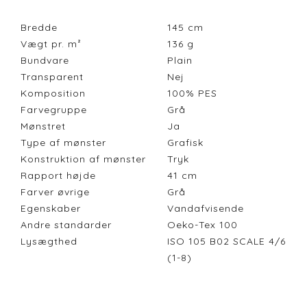
Bredde
145
cm
Vægt pr. m²
136
g
Bundvare
Plain
Transparent
Nej
Komposition
100% PES
Farvegruppe
Grå
Mønstret
Ja
Type af mønster
Grafisk
Konstruktion af mønster
Tryk
Rapport højde
41
cm
Farver øvrige
Grå
Egenskaber
Vandafvisende
Andre standarder
Oeko-Tex 100
Lysægthed
ISO 105 B02 SCALE 4/6
(1-8)