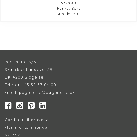
337900
Farve: Sort
Bredde: 300
Pagunette A/S
Skælskør Landevej 39
DK-4200 Slagelse
Telefon:
+45 58 57 04 00
Email:
pagunette@pagunette.dk
Gardiner til erhverv
Flammehæmmende
Akustik