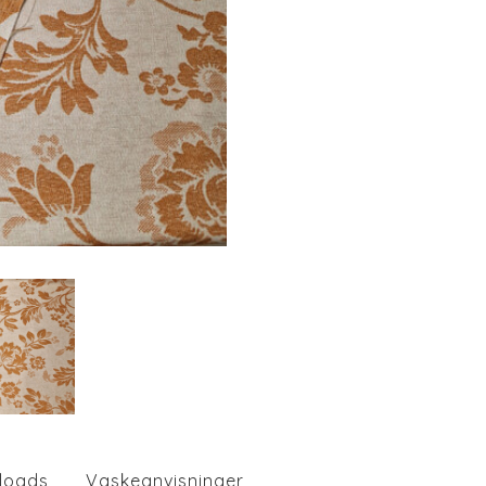
loads
Vaskeanvisninger