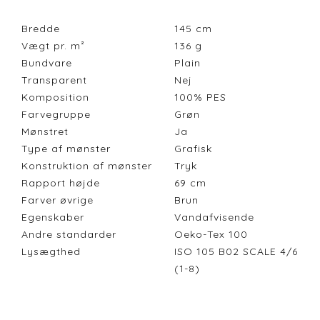
Bredde
145
cm
Vægt pr. m²
136
g
Bundvare
Plain
Transparent
Nej
Komposition
100% PES
Farvegruppe
Grøn
Mønstret
Ja
Type af mønster
Grafisk
Konstruktion af mønster
Tryk
Rapport højde
69
cm
Farver øvrige
Brun
Egenskaber
Vandafvisende
Andre standarder
Oeko-Tex 100
Lysægthed
ISO 105 B02 SCALE 4/6
(1-8)