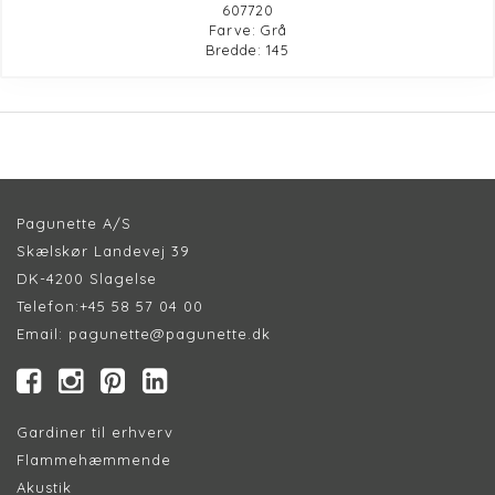
607720
Farve: Grå
Bredde: 145
Pagunette A/S
Skælskør Landevej 39
DK-4200 Slagelse
Telefon:
+45 58 57 04 00
Email:
pagunette@pagunette.dk
Gardiner til erhverv
Flammehæmmende
Akustik