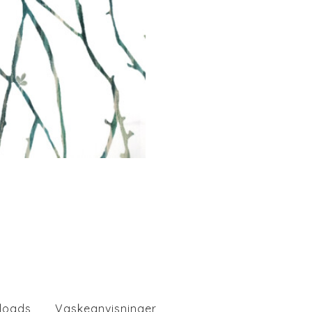
loads
Vaskeanvisninger