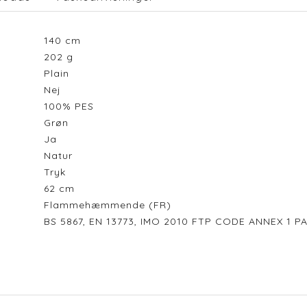
140
cm
202
g
Plain
Nej
100% PES
Grøn
Ja
Natur
Tryk
62
cm
Flammehæmmende (FR)
BS 5867, EN 13773, IMO 2010 FTP CODE ANNEX 1 PA