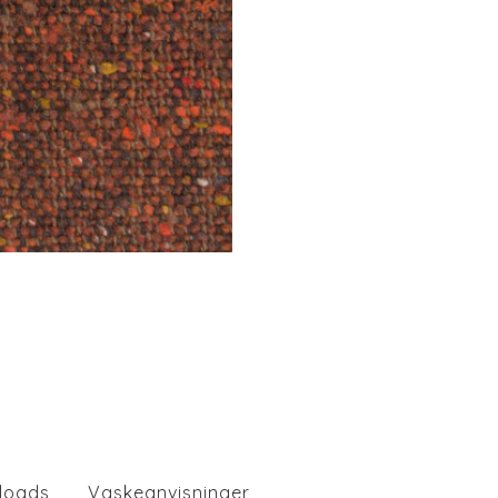
loads
Vaskeanvisninger