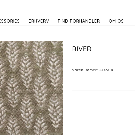
ESSORIES
ERHVERV
FIND FORHANDLER
OM OS
RIVER
Varenummer:
344508