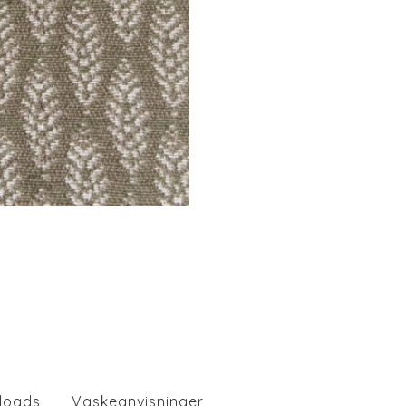
loads
Vaskeanvisninger