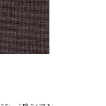
loads
Vaskeanvisninger