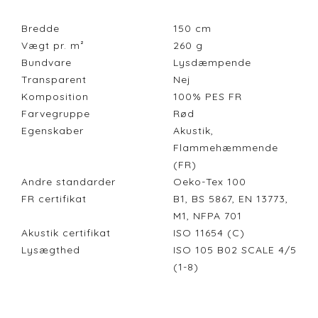
Bredde
150
cm
Vægt pr. m²
260
g
Bundvare
Lysdæmpende
Transparent
Nej
Komposition
100% PES FR
Farvegruppe
Rød
Egenskaber
Akustik,
Flammehæmmende
(FR)
Andre standarder
Oeko-Tex 100
FR certifikat
B1, BS 5867, EN 13773,
M1, NFPA 701
Akustik certifikat
ISO 11654 (C)
Lysægthed
ISO 105 B02 SCALE 4/5
(1-8)