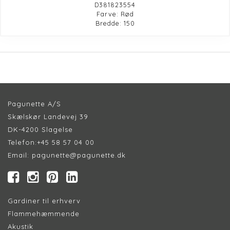
D381823554
Farve: Rød
Bredde: 150
Pagunette A/S
Skælskør Landevej 39
DK-4200 Slagelse
Telefon:
+45 58 57 04 00
Email:
pagunette@pagunette.dk
Gardiner til erhverv
Flammehæmmende
Akustik