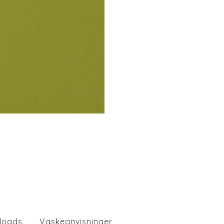
loads
Vaskeanvisninger