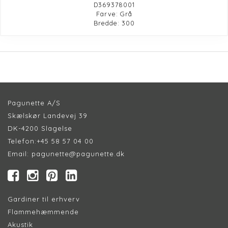
D369378001
Farve: Grå
Bredde: 300
Pagunette A/S
Skælskør Landevej 39
DK-4200 Slagelse
Telefon:
+45 58 57 04 00
Email:
pagunette@pagunette.dk
Gardiner til erhverv
Flammehæmmende
Akustik