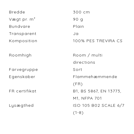
Bredde
300
cm
Vægt pr. m²
90
g
Bundvare
Plain
Transparent
Ja
Komposition
100% PES TREVIRA CS
Roomhigh
Room / multi
directions
Farvegruppe
Sort
Egenskaber
Flammehæmmende
(FR)
FR certifikat
B1, BS 5867, EN 13773,
M1, NFPA 701
Lysægthed
ISO 105 B02 SCALE 6/7
(1-8)