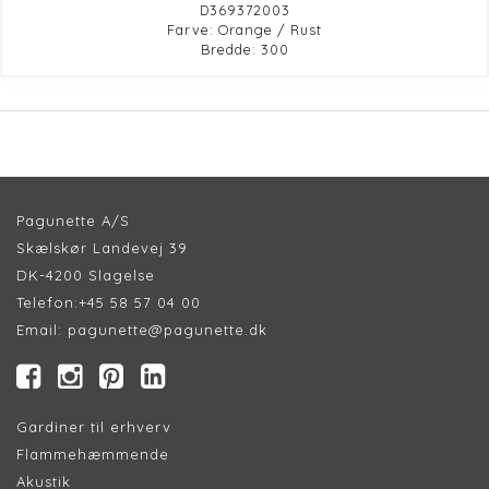
D369372003
Farve: Orange / Rust
Bredde: 300
Pagunette A/S
Skælskør Landevej 39
DK-4200 Slagelse
Telefon:
+45 58 57 04 00
Email:
pagunette@pagunette.dk
Gardiner til erhverv
Flammehæmmende
Akustik