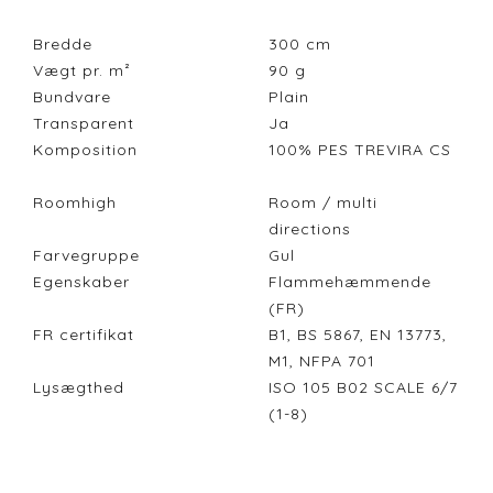
Bredde
300
cm
Vægt pr. m²
90
g
Bundvare
Plain
Transparent
Ja
Komposition
100% PES TREVIRA CS
Roomhigh
Room / multi
directions
Farvegruppe
Gul
Egenskaber
Flammehæmmende
(FR)
FR certifikat
B1, BS 5867, EN 13773,
M1, NFPA 701
Lysægthed
ISO 105 B02 SCALE 6/7
(1-8)