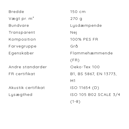
Bredde
150
cm
Vægt pr. m²
270
g
Bundvare
Lysdæmpende
Transparent
Nej
Komposition
100% PES FR
Farvegruppe
Grå
Egenskaber
Flammehæmmende
(FR)
Andre standarder
Oeko-Tex 100
FR certifikat
B1, BS 5867, EN 13773,
M1
Akustik certifikat
ISO 11654 (D)
Lysægthed
ISO 105 B02 SCALE 3/4
(1-8)