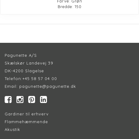
Farve: Grøn
Bredde: 150
Pagunette A/S
Skælskør Landevej 39
DK-4200 Slagelse
Telefon:
+45 58 57 04 00
Email:
pagunette@pagunette.dk
Gardiner til erhverv
Flammehæmmende
Akustik