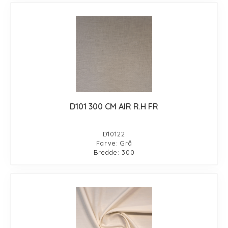
D101 300 CM AIR R.H FR
D10122
Farve: Grå
Bredde: 300