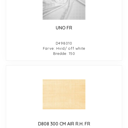
UNO FR
D498010
Farve: Hvid/ off white
Bredde: 150
D808 300 CM AIR R.H. FR